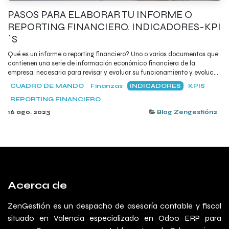
PASOS PARA ELABORAR TU INFORME O
REPORTING FINANCIERO. INDICADORES-KPI
´S
Qué es un informe o reporting financiero? Uno o varios documentos que
contienen una serie de información económico financiera de la
empresa, necesaria para revisar y evaluar su funcionamiento y evoluc...
CUADRO DE MANDO
Finanzas
INDICADORES
KPIS
REPORTING FINANCIERO
16 ago. 2023
Blog Zengestión2
Acerca de
ZenGestión es un despacho de asesoría contable y fiscal
situado en Valencia especializado en Odoo ERP para