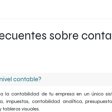
oard
Preguntas frecuentes
Empresa
Blog
Concertar Cit
ecuentes sobre cont
ivel contable?
da la contabilidad de tu empresa en un único sis
ia, impuestos, contabilidad analítica, presupuest
 tableros visuales.