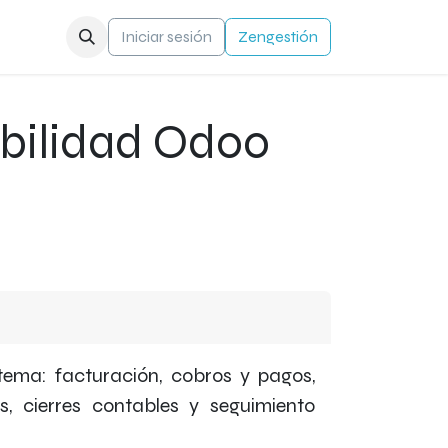
a
Contacto
Iniciar sesión
Zengestión
abilidad Odoo
tema: facturación, cobros y pagos,
os, cierres contables y seguimiento