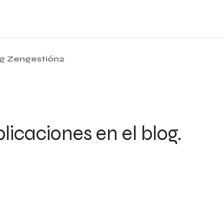
oard
Preguntas frecuentes
Empresa
Blog
Concertar Cit
g Zengestión2
icaciones en el blog.