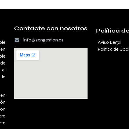
Contacte con nosotr​os
Política d
info
@ze​ngestion.e​s
ble
Aviso Legal
 en
Política de Coo
ble
 de
 el
 la
 en
ión
con
ara
nte