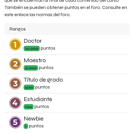
que se encuentran al final de cada contenido del curso.
También se pueden obtener puntos en el foro. Consulte en
este enlace las normas del foro.
Rangos
Doctor
punto
s
10.000
Maestro
punto
s
2.000
Título de grado
punto
s
500
Estudiante
punto
s
100
Newbie
punto
s
1